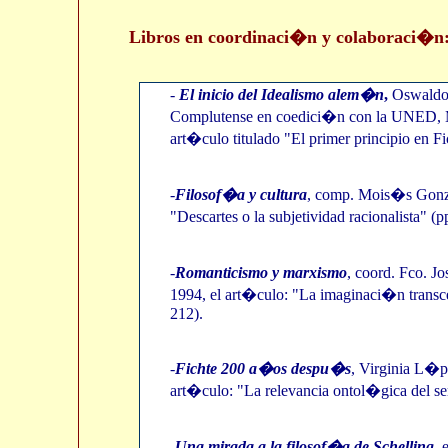
Libros en coordinaci�n y colaboraci�n
-
El inicio del Idealismo alem�n
,
Oswaldo 
Complutense en coedici�n con la UNED, Ma
art�culo titulado "El primer principio en Fi
-
Filosof�a y cultura
, comp. Mois�s Gonz�
"Descartes o la subjetividad racionalista" (
-
Romanticismo y marxismo
, coord. Fco. 
1994, el art�culo: "La imaginaci�n transc
212).
-
Fichte 200 a�os despu�s
, Virginia L�p
art�culo: "La relevancia ontol�gica del sen
-
Una mirada a la filosof�a de Schelling
, 