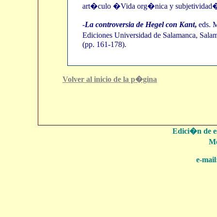
art�culo �Vida org�nica y subjetividad�
-
La controversia de Hegel con Kant
,
eds. 
Ediciones Universidad de Salamanca, Sala
(pp. 161-178).
Volver al inicio de la p�gina
Edici�n de es
Me
e-mail