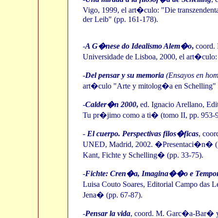
Vigo, 1999, el art�culo: "Die transzendent
der Leib" (pp. 161-178).
-
A G�nese do Idealismo Alem�o
,
coord. 
Universidade de Lisboa, 2000, el art�culo: 
-
Del pensar y su memoria
(Ensayos en home
art�culo "Arte y mitolog�a en Schelling" 
-
Calder�n 2000
,
ed. Ignacio Arellano, Edi
Tu pr�jimo como a ti� (tomo II, pp. 953-9
-
El cuerpo. Perspectivas filos�ficas
, coo
UNED, Madrid, 2002. �Presentaci�n� (pp.
Kant, Fichte y Schelling� (pp. 33-75).
-
Fichte: Cren�a, Imagina��o e Tempor
Luisa Couto Soares, Editorial Campo das Le
Jena� (pp. 67-87).
-
Pensar la vida
, coord. M. Garc�a-Bar� y 