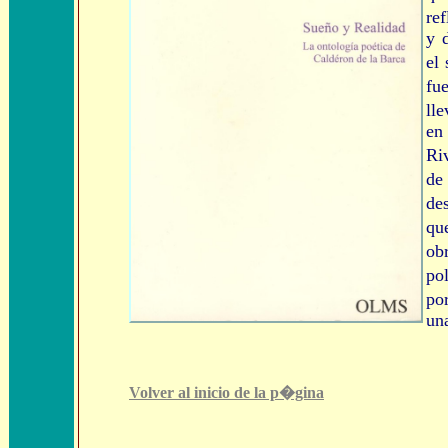
re
y 
el
fu
ll
en
Ri
de
de
qu
ob
po
po
un
Volver al inicio de la p�gina