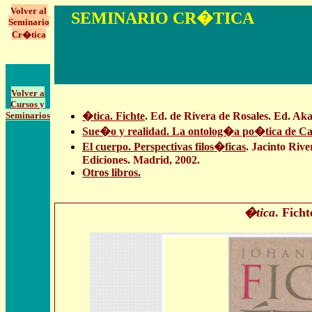
Volver al
SEMINARIO
CR�TICA
Seminario
Cr�tica
Volver a
Cursos y
Seminarios
�tica. Fichte
. Ed. de Rivera de Rosales. Ed. Aka
Sue�o y realidad. La ontolog�a po�tica de C
El cuerpo. Perspectivas filos�ficas
. Jacinto Ri
Ediciones. Madrid, 2002.
Otros libros.
�tica
. Ficht