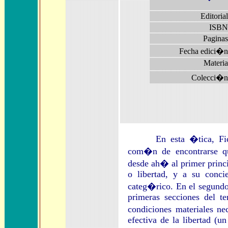
Editorial
ISBN
Paginas
Fecha edici�n
Materia
Colecci�n
En esta �tica, Fichte
com�n de encontrarse qu
desde ah� al primer princi
o libertad, y a su conci
categ�rico. En el segund
primeras secciones del te
condiciones materiales ne
efectiva de la libertad (