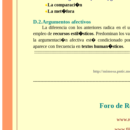
La comparaci�n
La met�fora
D.2.Argumentos afectivos
La diferencia con los anteriores radica en el 
empleo de
recursos estil�sticos
. Predominan los va
la argumentaci�n afectiva est� condicionado por 
aparece con frecuencia en
textos human�sticos
.
:::::::::::::::::::::::::::::::::::::::::::::::::::::::::::::::::::::::::::::::::::
http://mimosa.pntic.m
------------------------------------------------------------------
Foro de R
www.re
www.filo