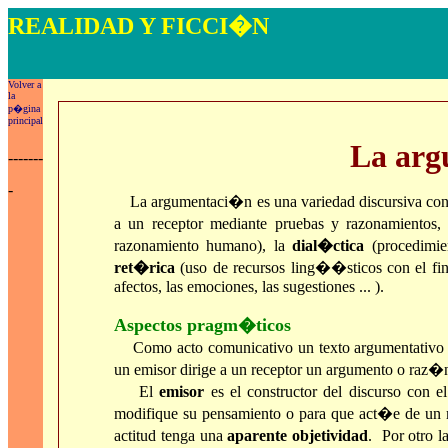
REALIDAD Y FICCI�N
LECTURA, CO
Volver a
la
p�gina
principal
La ar
-------
-
La argumentaci�n es una variedad discursiva con 
a un receptor mediante pruebas y razonamientos,
razonamiento humano), la
dial�ctica
(procedimie
ret�rica
(uso de recursos ling��sticos con el fin 
afectos, las emociones, las sugestiones ... ).
Aspectos pragm�ticos
Como acto comunicativo un texto argumentativo 
un emisor dirige a un receptor un argumento o raz�
El
emisor
es el constructor del discurso con 
modifique su pensamiento o para que act�e de un 
actitud tenga una
aparente objetividad
. Por otro l