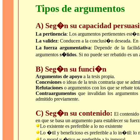
Tipos de argumentos
A) Seg�n su capacidad persuasi
La pertinencia
: Los argumentos pertienentes est�n r
La validez
: Conducen a la conclusi�n deseada. En 
La fuerza argumentativa
: Depende de la facili
argumentos
s�lidos
. Si no puede ser rebatido es u
B) Seg�n su funci�n
Argumentos de apoyo
a la tesis propia.
Concesiones
o ideas de la tesis contraria que se adm
Refutaciones
o argumentos con los que se rebate total
Contraargumentos
que invalidan los argumentos c
admitido previamente.
C) Seg�n su contenido:
El contenido
en que se basa un argumento para establecer su fuer
Lo existente es preferible a lo no existente
Lo �til y beneficioso es preferible a lo in�til: lo no
Lo moral y �tico es preferible a lo inmoral.