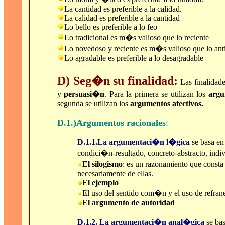
La cantidad es preferible a la calidad.
La calidad es preferible a la cantidad
Lo bello es preferible a lo feo
Lo tradicional es m�s valioso que lo reciente
Lo novedoso y reciente es m�s valioso que lo ant
Lo agradable es preferible a lo desagradable
D) Seg�n su finalidad:
Las finalidad
y
persuasi�n
. Para la primera se utilizan los
argu
segunda se utilizan los
argumentos afectivos.
D.1.)Argumentos racionales
:
D.1.1.La argumentaci�n l�gica
se basa en 
condici�n-resultado, concreto-abstracto, indiv
El silogismo
: es un razonamiento que const
necesariamente de ellas.
El ejemplo
El uso del sentido com�n y el uso de refr
El argumento de autoridad
D.1.2. La argumentaci�n anal�gica
se ba