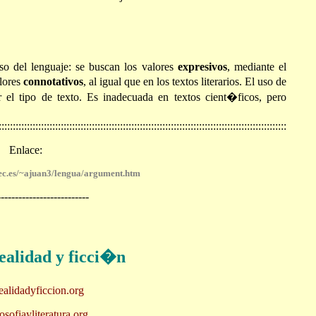
uso del lenguaje: se buscan los valores
expresivos
, mediante el
lores
connotativos
, al igual que en los textos literarios. El uso de
el tipo de texto. Es inadecuada en textos cient�ficos, pero
:::::::::::::::::::::::::::::::::::::::::::::::::::::::::::::::::::::::::::::::::::::::::::::::::::::
Enlace:
ec.es/~ajuan3/lengua/argument.htm
--------------------------
ealidad y ficci�n
alidadyficcion.org
sofiayliteratura.org