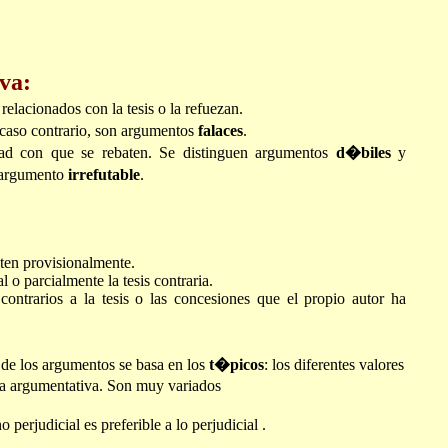
va:
elacionados con la tesis o la refuezan.
caso contrario, son argumentos
falaces
.
dad con que se rebaten. Se distinguen argumentos
d�biles
y
n argumento
irrefutable
.
iten provisionalmente.
 o parcialmente la tesis contraria.
ontrarios a la tesis o las concesiones que el propio autor ha
 de los argumentos se basa en los
t�picos
: los diferentes valores
za argumentativa. Son muy variados
 perjudicial es preferible a lo perjudicial .