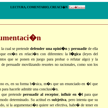
MENTARIO, CREACI�N
Escr�benos
gumentaci�n
la cual se pretende
defender una opini�n
y
persuadir
de ella
 que est�n en relaci�n con diferentes: la
l�gica
(leyes del
ntos que se ponen en juego para probar o refutar algo) y la
de persuadir movilizando resortes no racionales, como son los
no es, en su forma b�sica, m�s que un enunciado en �l que
n para hacerle admitir una conclusi�n.
el que pretende
persuadir
al receptor
,
influir en �l
para que
modo determinado. Su actitud es
subjetiva
, pero intenta que su
ado, si la argumentaci�n quiere ser efectiva, habr� de tener en