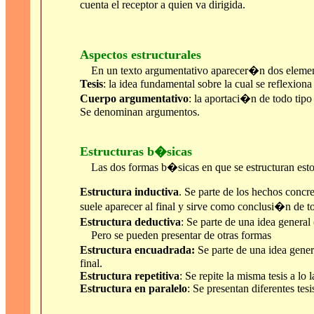
cuenta el receptor a quien va dirigida.
Aspectos estructurales
En un texto argumentativo aparecer�n dos elementos
Tesis
: la idea fundamental sobre la cual se reflexion
Cuerpo argumentativo
: la aportaci�n de todo tip
Se denominan argumentos.
Estructuras b�sicas
Las dos formas b�sicas en que se estructuran est
Estructura inductiva
. Se parte de los hechos concre
suele aparecer al final y sirve como conclusi�n de t
Estructura deductiva
: Se parte de una idea general 
Pero se pueden presentar de otras formas
Estructura encuadrada:
Se parte de una idea gene
final.
Estructura repetitiva
: Se repite la misma tesis a lo 
Estructura en paralelo
: Se presentan diferentes te