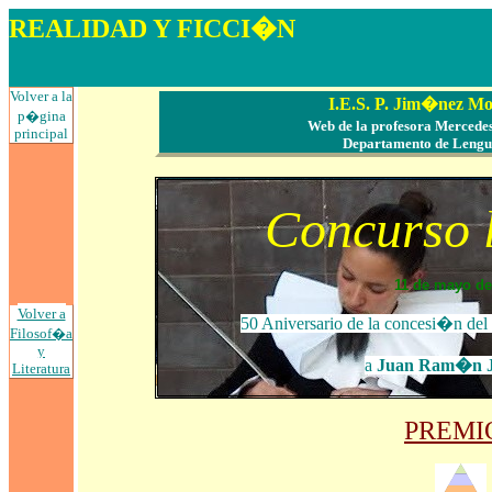
REALIDAD
Y FICCI�N
LECTURA, CO
Volver a la
I.E.S. P. Jim�nez M
p�gina
Web de la profesora Merced
principal
Departamento de Lengua
Concurso l
11 de mayo de
Volver a
50 Aniversario de la concesi�n del
Filosof�a
y
a
Juan Ram�n 
Litera
tura
PREMI