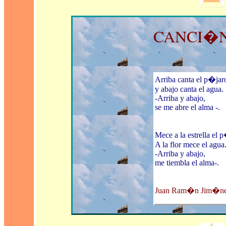
CANCI�
Arriba canta el p�jar
y abajo canta el agua.
-Arriba y abajo,
se me abre el alma -.
Mece a la estrella el 
A la flor mece el agua
-Arriba y abajo,
me tiembla el alma-
.
Juan Ram�n Jim�n