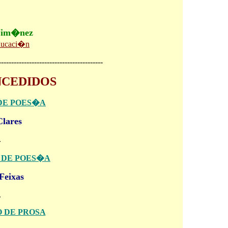
Jim�nez
ducaci�n
-----------------------------------------
NCEDIDOS
DE POES�A
Clares
.
 DE POES�A
Feixas
.
 DE PROSA