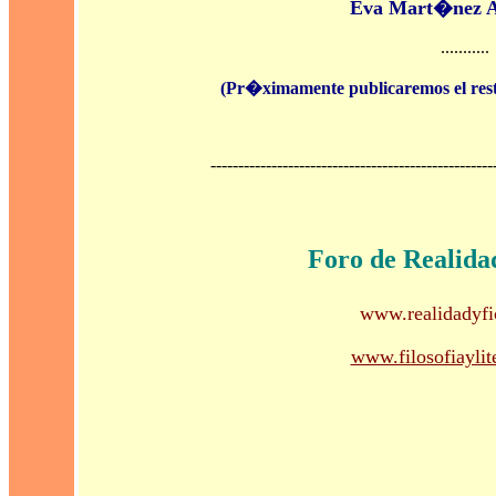
Eva Mart�nez A
...........
(Pr�ximamente publicaremos el resto
---------------------------------------------------
Foro de Realida
www.realidadyfi
www.filosofiaylit