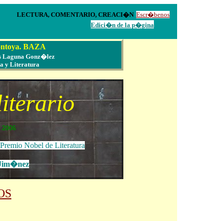
MENTARIO, CREACI�N
Escr�benos
Edici�n
de la p�gina
ontoya. BAZA
es Laguna Gonz�lez
 y Literatura
iterario
 2006
 Premio Nobel de Literatura
Jim�nez
OS