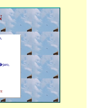
N
o,
p�jaro,
.
ez