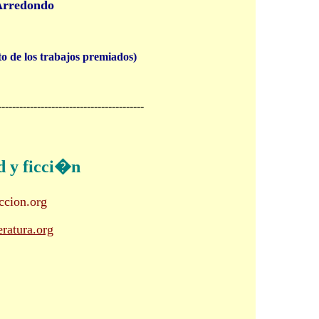
rredondo
 de los trabajos premiados)
-----------------------------------------
d y ficci�n
ccion.org
eratura.org