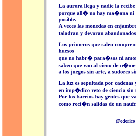
La aurora llega y nadie la recibe
porque all� no hay ma�ana ni 
posible.
A veces las monedas en enjambre
taladran y devoran abandonados
Los primeros que salen compren
huesos
que no habr� para�sos ni amor
saben que van al cieno de n�mer
a los juegos sin arte, a sudores si
La luz es sepultada por cadenas 
en imp�dico reto de ciencia sin
Por los barrios hay gentes que v
como reci�n salidas de un naufr
(Federico