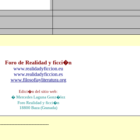
Foro de Realidad y ficci�n
www.realidadyficcion.eu
www.realidadyficcion.es
www.filosofiayliteratura.org
Edici�n del sitio web:
�
Mercedes Laguna Gonz�lez
Foro
Realidad y ficci�n
18800 Baza (Granada)
--------------------------------