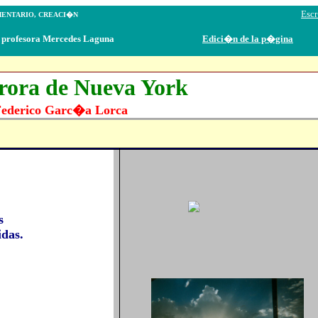
Esc
MENTARIO, CREACI�N
ercedes Laguna
Edici�n
de la p�gina
ora de Nueva York
ederico Garc�a Lorca
s
idas.