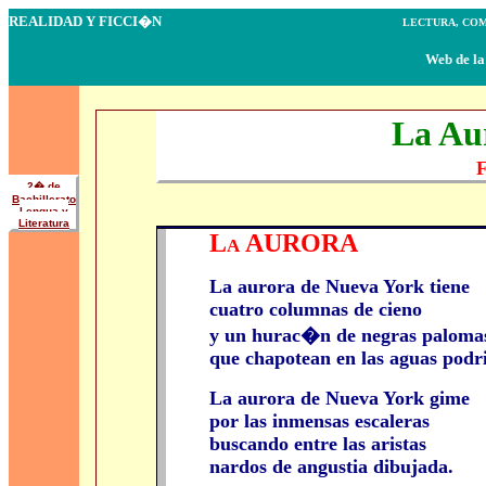
REALIDAD Y FICCI�N
LECTURA, CO
Web de la profesora M
La Aur
F
2� de
Bachillerato
Lengua y
Literatura
La AURORA
La aurora de Nueva York tiene
cuatro columnas de cieno
y un hurac�n de negras paloma
que chapotean en las aguas podr
La aurora de Nueva York gime
por las inmensas escaleras
buscando entre las aristas
nardos de angustia dibujada.