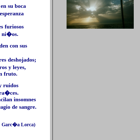
 en su boca
esperanza
s furiosos
 ni�os.
den con sus
es deshojados;
os y leyes,
n fruto.
y ruidos
 ra�ces.
acilan insomnes
agio de sangre.
Garc�a Lorca)