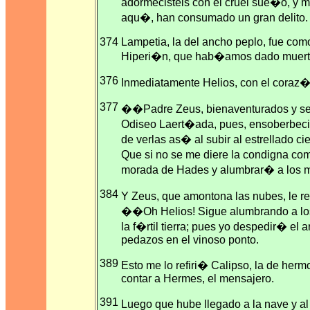
adormecisteis con el cruel sue�o, y
aqu�, han consumado un gran delito.
374
Lampetia, la del ancho peplo, fue como
Hiperi�n, que hab�amos dado muerte
376
Inmediatamente Helios, con el coraz�n
377
��Padre Zeus, bienaventurados y se
Odiseo Laert�ada, pues, ensoberbec
de verlas as� al subir al estrellado ci
Que si no se me diere la condigna c
morada de Hades y alumbrar� a los m
384
Y Zeus, que amontona las nubes, le r
��Oh Helios! Sigue alumbrando a los 
la f�rtil tierra; pues yo despedir� el 
pedazos en el vinoso ponto.
389
Esto me lo refiri� Calipso, la de her
contar a Hermes, el mensajero.
391
Luego que hube llegado a la nave y