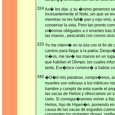
324
As� les dije, y su �nimo generoso se
incesantemente el Noto, sin que se lev
mientras no les falt� pan y rojo vino,
conservar la vida. Pero tan pronto co
vi�ronse obligados a ir errantes tras 
las manos-, pescando con corvos anzue
333
Yo me intern� en la isla con el fin de 
camino para llegar a la patria. Despu�
m�os, me lav� las manos en un lugar 
que habitan el Olimpo, los cuales in
tanto, Eur�loco comenz� a hablar con
340
�O�d mis palabras, compa�eros, aunq
muertes son odiosas a los infelices m
hambre y cumplir de esta suerte el pr
las vacas de Helios y ofrezcamos un s
cielo. Si consigui�semos volver a Itaca
Helios, hijo de Hiperi�n, poniendo en 
causa de las vacas de erguidos cuerno
consienten los restantes dioses, prefie