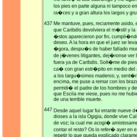
los pies en parte alguna ni tampoco e
ra�ces y a gran altura los largos y g
437
Me mantuve, pues, reciamente asido,
que Caribdis devolviera el m�stil y la q
�stos aparecieron por fin, cumpli�nd
deseo. A la hora en que el juez se leva
�gora, despu�s de haber fallado mu
de j�venes litigantes, dej�ronse ver
fuera ya de Caribdis. Solt�me de pie
ca� con gran estr�pito en medio del 
a los largu�simos maderos; y, sent
encima, me puse a remar con los braz
permiti� el padre de los hombres y de
que Escila me viese, pues no me hubie
de una terrible muerte.
447
Desde aquel lugar fui errante nueve 
dioses a la isla Ogigia, donde vive Ca
de voz; la cual me acogi� amistosam
contar el resto? Os lo refer� ayer en e
repetir lo que queda explicado claram