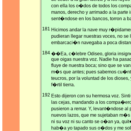
con ella los o�dos de todos los com
manos, derecho y arrimado a la parte in
sent�ndose en los bancos, torron a ba
181
Hicimos andar la nave muy r�pidamente.
pudieran llegar nuestras voces, no se 
embarcaci�n navegaba a poca distanc
184
��Ea, c�lebre Odiseo, gloria insign
que oigas nuestra voz. Nadie ha pasad
fluye de nuestra boca; sino que se va
m�s que antes; pues sabemos cu�ntas 
teucros, por la voluntad de los diose
f�rtil tierra.
192
Esto dijeron con su hermosa voz. Si
las cejas, mandando a los compa�eros
pusieron a remar. Y, levant�ndose a
nuevos lazos, que me sujetaban m�s 
ni su voz ni su canto se o�an ya, qu
hab�a yo tapado sus o�dos y me solta