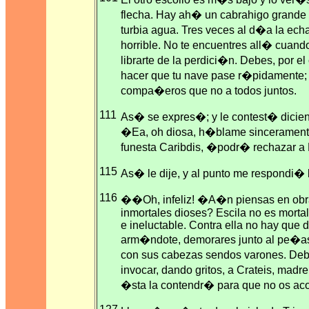
flecha. Hay ah� un cabrahigo grande y 
turbia agua. Tres veces al d�a la echa
horrible. No te encuentres all� cuando
librarte de la perdici�n. Debes, por el
hacer que tu nave pase r�pidamente;
compa�eros que no a todos juntos.
111
As� se expres�; y le contest� dicie
�Ea, oh diosa, h�blame sinceramente
funesta Caribdis, �podr� rechazar a
115
As� le dije, y al punto me respondi� l
116
��Oh, infeliz! �A�n piensas en obras
inmortales dioses? Escila no es mortal,
e ineluctable. Contra ella no hay que d
arm�ndote, demorares junto al pe�asc
con sus cabezas sendos varones. Debes
invocar, dando gritos, a Crateis, madre
�sta la contendr� para que no os a