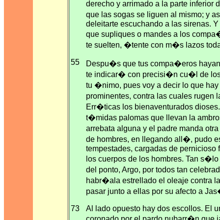
derecho y arrimado a la parte inferior 
que las sogas se liguen al mismo; y
deleitarte escuchando a las sirenas. Y
que supliques o mandes a los compa
te suelten, �tente con m�s lazos to
55
Despu�s que tus compa�eros hayan c
te indicar� con precisi�n cu�l de lo
tu �nimo, pues voy a decir lo que hay
prominentes, contra las cuales rugen l
Err�ticas los bienaventurados dioses. 
t�midas palomas que llevan la ambro
arrebata alguna y el padre manda ot
de hombres, en llegando all�, pudo es
tempestades, cargadas de pernicioso f
los cuerpos de los hombres. Tan s�lo
del ponto, Argo, por todos tan celebr
habr�ala estrellado el oleaje contra 
pasar junto a ellas por su afecto a Ja
73
Al lado opuesto hay dos escollos. El 
coronado por el pardo nubarr�n que j