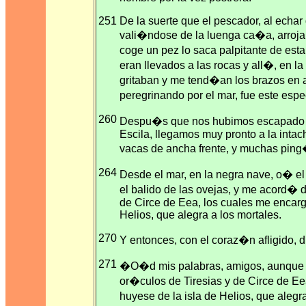
251
De la suerte que el pescador, al echar
vali�ndose de la luenga ca�a, arroja
coge un pez lo saca palpitante de es
eran llevados a las rocas y all�, en l
gritaban y me tend�an los brazos en 
peregrinando por el mar, fue este esp
260
Despu�s que nos hubimos escapado de
Escila, llegamos muy pronto a la intac
vacas de ancha frente, y muchas ping
264
Desde el mar, en la negra nave, o� el
el balido de las ovejas, y me acord� d
de Circe de Eea, los cuales me encarg
Helios, que alegra a los mortales.
270
Y entonces, con el coraz�n afligido, 
271
�O�d mis palabras, amigos, aunque p
or�culos de Tiresias y de Circe de E
huyese de la isla de Helios, que alegr