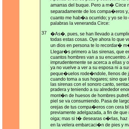
amarras del buque. Pero a m� Circe 
separadamente de los compa�eros y
cuanto me hab�a ocurrido; y yo se lo
palabras la veneranda Circe:
37
�As�, pues, se han llevado a cumpli
todas estas cosas. Oye ahora lo que vo
un dios en persona te lo recordar� m
Llegar�s primero a las sirenas, que e
cuantos hombres van a su encuentro. 
imprudentemente se acerca a ellas y o
ya no vuelve a ver a su esposa ni a su
peque�uelos rode�ndole, llenos de j
cuando torna a sus hogares; sino que 
las sirenas con el sonoro canto, sent
pradera y teniendo a su alrededor en
mont�n de huesos de hombres putref
piel se va consumiendo. Pasa de largo
orejas de tus compa�eros con cera b
previamente adelgazada, a fin de que 
oiga; mas si t� desearas o�rlas, haz 
en la velera embarcaci�n de pies y m