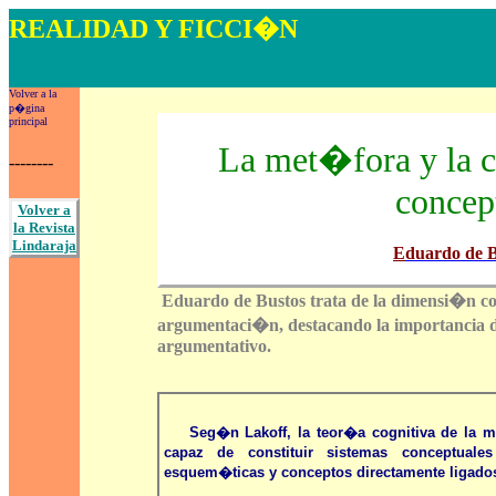
REALIDAD
Y FICCI�N
LECTURA, CO
Volver a la
p�gina
principal
La met�fora y la c
--------
concep
Volver a
la Revista
Lindaraja
E
duardo de B
Eduardo de Bustos trata de la dimensi�n co
argumentaci�n, destacando la importancia de
argumentativo.
Seg�n Lakoff, la teor�a cognitiva de la 
capaz de constituir sistemas conceptuale
esquem�ticas y conceptos directamente ligados 