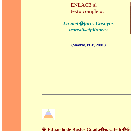
ENLACE al
texto completo:
La met�fora. Ensayos
transdisciplinares
(Madrid, FCE, 2000)
�
Eduardo de Bustos Guada�o, catedr�tico