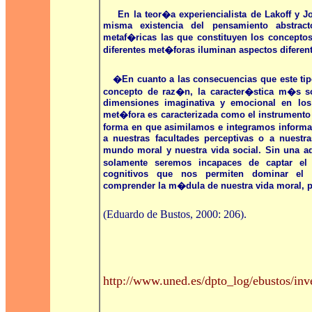
E
n la
teor�a
experiencialista de
Lakoff y J
misma existencia del pensamiento abstrac
metaf�ricas las que constituyen los concepto
diferentes met�foras iluminan aspectos diferent
�En cuanto a las consecuencias que este tip
concepto de raz�n, la caracter�stica m�s so
dimensiones imaginativa y emocional en lo
met�fora es caracterizada como el instrumento
forma en que asimilamos e integramos informa
a nuestras facultades perceptivas o a nuestr
mundo moral y nuestra vida social. Sin una a
solamente seremos incapaces de captar el
cognitivos que nos permiten dominar el
comprender la m�dula de nuestra vida moral, p
(
Eduardo de Bustos,
2000: 206).
http://www.uned.es/dpto_log/ebustos/inv