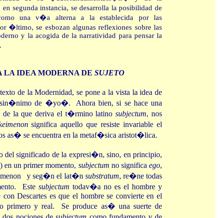
n segunda instancia, se desarrolla la posibilidad de
 como una v�a alterna a la establecida por las
r �ltimo, se esbozan algunas reflexiones sobre las
derno y la acogida de la narratividad para pensar la
.
A LA IDEA MODERNA DE
SUJETO
xto de la Modernidad, se pone a la vista la idea de
 sin�nimo de �yo�. Ahora bien, si se hace una
 de la que deriva el t�rmino latino
subjectum
, nos
keimenon
significa aquello que resiste invariable el
 as� se encuentra en la metaf�sica aristot�lica.
del significado de la expresi�n, sino, en principio,
�) en un primer momento,
subjectum
no significa
ego
,
imenon
y seg�n el lat�n
substratum
, re�ne todas
amento. Este
subjectum
todav�a no es el hombre y
con Descartes es que el hombre se convierte en el
to primero y real. Se produce as� una suerte de
as dos nociones de
subjectum
como fundamento y de