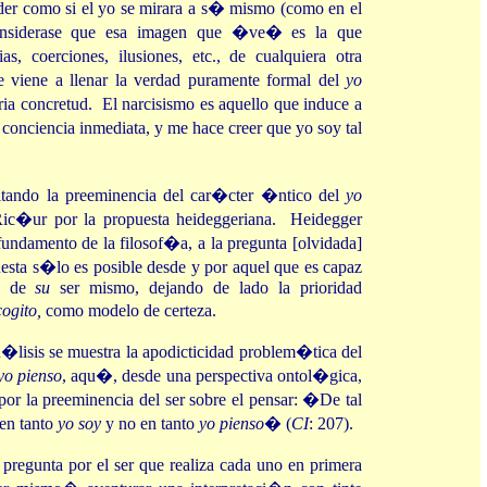
r como si el yo se mirara a s� mismo (como en el
considerase que esa imagen que �ve� es la que
s, coerciones, ilusiones, etc., de cualquiera otra
 viene a llenar la verdad puramente formal del
yo
oria concretud. El narcisismo es aquello que induce a
 conciencia inmediata, y me hace creer que yo soy tal
ltando la preeminencia del car�cter �ntico del
yo
Ric�ur por la propuesta heideggeriana. Heidegger
ndamento de la filosof�a, a la pregunta [olvidada]
esta s�lo es posible desde y por aquel que es capaz
 y de
su
ser mismo, dejando de lado la prioridad
cogito,
como modelo de certeza.
lisis se muestra la apodicticidad problem�tica del
yo pienso
, aqu�, desde una perspectiva ontol�gica,
o por la preeminencia del ser sobre el pensar: �De tal
en tanto
yo soy
y no en tanto
yo pienso
� (
CI
: 207).
pregunta por el ser que realiza cada uno en primera