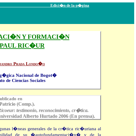
Edici�n de la p�gina
RACI�N Y FORMACI�N
 PAUL RIC�UR
jandro Prada Londo�o
ag�gica Nacional de Bogot�
o de Ciencias Sociales
ublicado en
Patricio (Comp.).
coeur: testimonio, reconocimiento, cr�tica.
 Universidad Alberto Hurtado 2006 (En prensa).
gunas l�neas generales de la cr�tica ric�uriana al
sibilidad de su �autofundamentaci�n� y de la