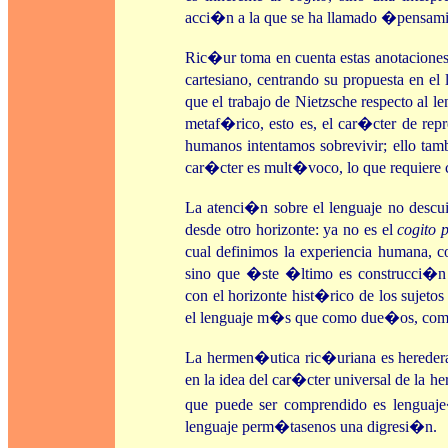
acci�n a la que se ha llamado �pensam
Ric�ur toma en cuenta estas anotaciones 
cartesiano, centrando su propuesta en 
que el trabajo de Nietzsche respecto al l
metaf�rico, esto es, el car�cter de rep
humanos intentamos sobrevivir; ello tamb
car�cter es mult�voco, lo que requiere c
La atenci�n sobre el lenguaje no descui
desde otro horizonte: ya no es el
cogito 
cual definimos la experiencia humana, 
sino que �ste �ltimo es construcci�n s
con el horizonte hist�rico de los sujeto
el lenguaje m�s que como due�os, co
La hermen�utica ric�uriana es hereder
en la idea del car�cter universal de la
que puede ser comprendido es lenguaj
lenguaje perm�tasenos una digresi�n.