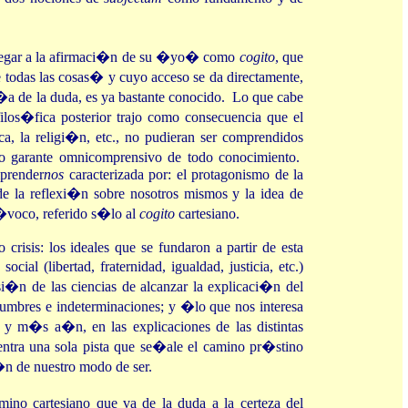
 llegar a la afirmaci�n de su �yo� como
cogito
, que
todas las cosas� y cuyo acceso se da directamente,
v�a de la duda, es ya bastante conocido. Lo que cabe
ilos�fica posterior trajo como consecuencia que el
ca, la religi�n, etc., no pudieran ser comprendidos
 garante omnicomprensivo de todo conocimiento.
prender
nos
caracterizada por: el protagonismo de la
de la reflexi�n sobre nosotros mismos y la idea de
voco, referido s�lo al
cogito
cartesiano.
risis: los ideales que se fundaron a partir de esta
ial (libertad, fraternidad, igualdad, justicia, etc.)
si�n de las ciencias de alcanzar la explicaci�n del
dumbres e indeterminaciones; y �lo que nos interesa
, y m�s a�n, en las explicaciones de las distintas
entra una sola pista que se�ale el camino pr�stino
�n de nuestro modo de ser.
ino cartesiano que va de la duda a la certeza del