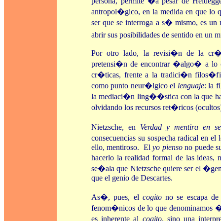
persona, permite �a pesar de Heidegge
antropol�gico, en la medida en que lo q
ser que se interroga a s� mismo, es un
abrir sus posibilidades de sentido en un 
Por otro lado, la revisi�n de la cr�
pretensi�n de encontrar �algo� a lo
cr�ticas, frente a la tradici�n filos�
como punto neur�lgico el
lenguaje
: la 
la mediaci�n ling��stica con la que ha
olvidando los recursos ret�ricos (ocultos
Nietzsche, en
Verdad y mentira
en se
consecuencias su sospecha radical en el 
ello, mentiroso. El
yo pienso
no puede su
hacerlo la realidad formal de las ideas,
se�ala que Nietzsche quiere ser el �
que el genio de Descartes.
As�, pues, el
cogito
no se escapa de 
fenom�nicos de lo que denominamos
es inherente al
cogito
, sino una interp