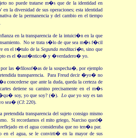
to no puede tratarse m�s que de la identidad en
o' en la diversidad de sus operaciones; esta identidad
rnativa de la permanencia y del cambio en el tiempo
.
ianza en la transparencia de la intuici�n en la que
nsamiento. No se trata s�lo de que sea m�s f�cil
re en el t�tulo de la
Segunda meditaci�n
, sino que
apto es el �aut�ntico� y �verdadero� yo.
do por las �filosof�as de la sospecha�, por ejemplo
 pretendida transparencia. Para Freud decir �yo� no
r�a concederse que ante la duda, queda la certeza de
cartes detiene su camino precisamente en el m�s
, �qu� soy, yo que soy? (�).
Lo que
yo soy es tan
o sea� (
CI
: 220).
la pretendida transparencia del sujeto consigo mismo
sismo. Si recordamos el mito griego, Narciso qued�
o reflejado en el agua consideraba que no ten�a par.
o en el agua, se le convirti� en la mayor de sus