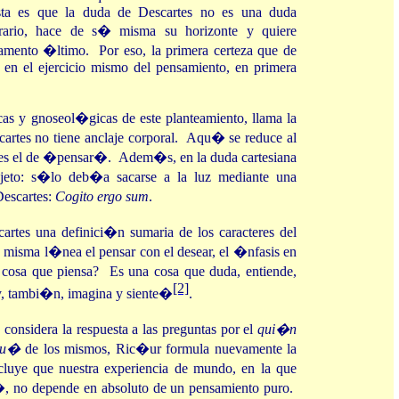
sta es que la duda de Descartes no es una duda
trario, hace de s� misma su horizonte y quiere
damento �ltimo. Por eso, la primera certeza que de
da en el ejercicio mismo del pensamiento, en primera
s y gnoseol�gicas de este planteamiento, llama la
cartes no tiene anclaje corporal. Aqu� se reduce al
e es el de �pensar�. Adem�s, en la duda cartesiana
ujeto: s�lo deb�a sacarse a la luz mediante una
Descartes:
Cogito ergo sum
.
rtes una definici�n sumaria de los caracteres del
a misma l�nea el pensar con el desear, el �nfasis en
osa que piensa? Es una cosa que duda, entiende,
[2]
e y, tambi�n, imagina y siente�
.
onsidera la respuesta a las preguntas por el
qui�n
qu�
de los mismos, Ric�ur formula nuevamente la
luye que nuestra experiencia de mundo, en la que
, no depende en absoluto de un pensamiento puro.