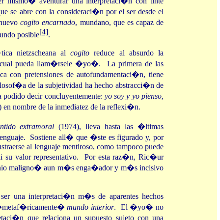
r mismo� aventurar una interpretaci�n con tinte
ue se abre con la consideraci�n por el ser desde el
 nuevo
cogito encarnado
, mundano, que es capaz de
[4]
mundo posible
.
tica nietzscheana al
cogito
reduce al absurdo la
 cual pueda llam�rsele �yo�. La primera de las
fica con pretensiones de autofundamentaci�n, tiene
filosof�a de la subjetividad ha hecho abstracci�n de
 podido decir concluyentemente:
yo soy y yo pienso
,
) en nombre de la inmediatez de la reflexi�n.
ntido extramoral
(1974), lleva hasta las �ltimas
lenguaje. Sostiene all� que �ste es figurado y, por
straerse al lenguaje mentiroso, como tampoco puede
 ni su valor representativo. Por esta raz�n, Ric�ur
genio maligno� aun m�s enga�ador y m�s incisivo
ser una interpretaci�n m�s de aparentes hechos
 �metaf�ricamente�
mundo interior
. El �yo� no
retaci�n que relaciona un supuesto sujeto con una