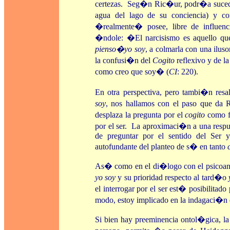
certezas. Seg�n Ric�ur, podr�a sucede
agua del lago de su conciencia) y 
�realmente� posee, libre de influencia
�ndole: �El narcisismo es aquello que
pienso�yo soy
, a colmarla con una ilus
la confusi�n del
Cogito
reflexivo y de la
como creo que soy� (
CI
: 220).
En otra perspectiva, pero tambi�n resa
soy
, nos hallamos con el paso que da 
desplaza la pregunta por el
cogito
como fu
por el ser. La aproximaci�n a una respu
de preguntar por el sentido del Ser
autofundante del planteo de s� en tanto
As� como en el di�logo con el psicoan�
yo soy
y su prioridad respecto al tard�o
el interrogar por el ser est� posibilitad
modo, estoy implicado en la indagaci�n 
Si bien hay preeminencia ontol�gica, la 