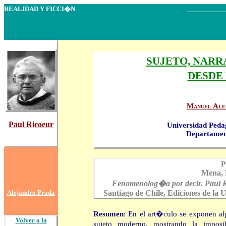
REALIDAD Y FICCI�N
SUJETO, NAR
DESDE
Manuel Ale
Paul Ricoeur
Universidad Ped
Departament
P
Mena, 
Fenomenolog�a por decir. Paul Ri
Santiago de Chile, Ediciones de la
Alejandro Prada
Resumen
: En el art�culo se exponen al
Volver a la
sujeto moderno, mostrando la impo