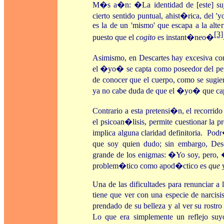
M�s a�n: �La identidad de [este] suje
cierto sentido puntual, ahist�rica, del 'y
es la de un 'mismo' que escapa a la alte
[3]
puesto que el
cogito
es instant�neo�
Asimismo, en Descartes hay excesiva conf
el �yo� se capta como poseedor del pe
de conocer que el cuerpo, como se sugie
ya no cabe duda de que el �yo� que c
Contrario a esta pretensi�n, el recorri
el psicoan�lisis, permite cuestionar la
implica alguna claridad definitoria. Pod
que soy quien dudo; sin embargo, Des
grande de los enigmas: �Yo soy, pero
problem�tico como apod�ctico es
que
y
Una de las dificultades para renunciar a 
tiene que ver con una especie de narci
prendado de su belleza y al ver su rostr
Lo que era simplemente un reflejo suy