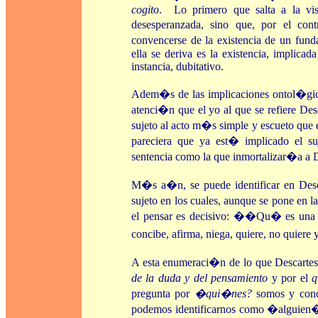
cogito
. Lo primero que salta a la vi
desesperanzada, sino que, por el con
convencerse de la existencia de un fun
ella se deriva es la existencia, implica
instancia, dubitativo.
Adem�s de las implicaciones ontol�gica
atenci�n que el yo al que se refiere Des
sujeto al acto m�s simple y escueto qu
pareciera que ya est� implicado el s
sentencia como la que inmortalizar�a a 
M�s a�n, se puede identificar en Desca
sujeto en los cuales, aunque se pone en l
el pensar es decisivo: ��Qu� es una c
concibe, afirma, niega, quiere, no quier
A esta enumeraci�n de lo que Descartes c
de la duda y del pensamiento
y por el
pregunta por
�qui�nes?
somos y conc
podemos identificarnos como �alguien�