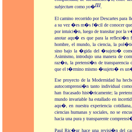
[1]
subjectum
como
yo
�
.
El camino recorrido por Descartes para
a su vez �es m�s f�cil de conocer que 
por intuici�n, luego de transitar por la 
anotar aqu� es que para la reflexi�n f
hombre, el mundo, la ciencia, la pol�ti
sino bajo la �gida del �sujeto� como
Asimismo, introdujo una manera de com
raz�n, la pretensi�n de transparencia 
que el t�rmino mismo �sujeto� es un�
Ese proyecto de la Modernidad ha hecho c
autocomprensi�n tanto individual como soc
han fracasado hist�ricamente; la preten
mundo invariable ha estallado en incerti
aqu�, en nuestra experiencia cotidiana
ciencias humanas y sociales, no se encu
hacia una pura y transparente comprensi
Paul Ric�ur hace una revisi�n del cam