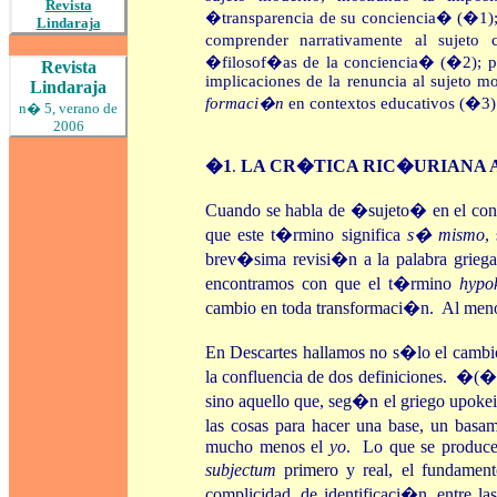
Revista
�transparencia de su conciencia� (�1); e
Lindaraja
comprender narrativamente al sujeto
�filosof�as de la conciencia� (�2); po
Revista
implicaciones de la renuncia al sujeto mo
Lindaraja
formaci�n
en contextos educativos (�3)
n� 5, verano de
2006
�1
LA CR�TICA RIC�URIANA 
.
Cuando se habla de �sujeto� en el conte
que este t�rmino significa
s� mismo
,
brev�sima revisi�n a la palabra griega
encontramos con que el t�rmino
hypo
cambio en toda transformaci�n. Al menos
En Descartes hallamos no s�lo el cambio 
la confluencia de dos definiciones. �(
sino aquello que, seg�n el griego
upoke
las cosas para hacer una base, un bas
mucho menos el
yo
. Lo que se produce 
subjectum
primero y real, el fundamen
complicidad, de identificaci�n, entre l