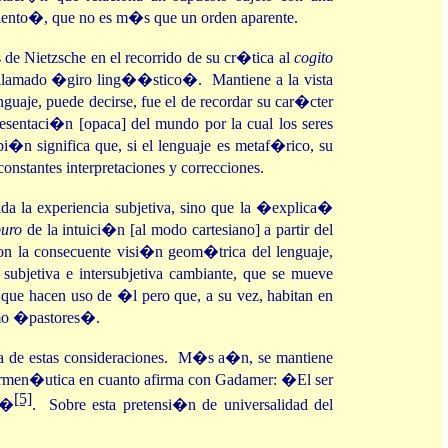
iento�, que no es m�s que un orden aparente.
de Nietzsche en el recorrido de su cr�tica al
cogito
el llamado �giro ling��stico�. Mantiene a la vista
enguaje, puede decirse, fue el de recordar su car�cter
resentaci�n [opaca] del mundo por la cual los seres
i�n significa que, si el lenguaje es metaf�rico, su
onstantes interpretaciones y correcciones.
da la experiencia subjetiva, sino que la �explica�
puro
de la intuici�n [al modo cartesiano] a partir del
con la consecuente visi�n geom�trica del lenguaje,
ubjetiva e intersubjetiva cambiante, que se mueve
s que hacen uso de �l pero que, a su vez, habitan en
mo �pastores�.
a de estas consideraciones. M�s a�n, se mantiene
 hermen�utica en cuanto afirma con Gadamer: �El ser
[5]
e�
. Sobre esta pretensi�n de universalidad del