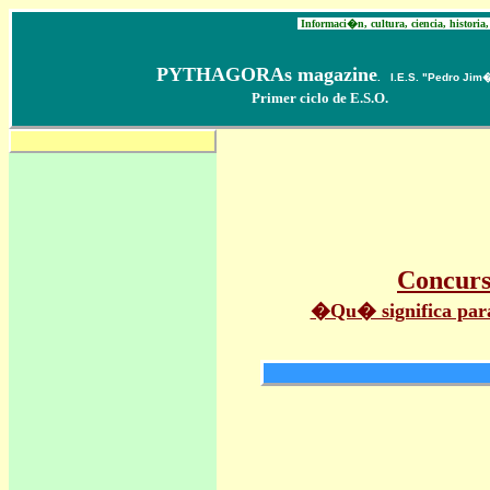
REALIDAD Y FICCI�N
Informaci�n, cultura, ciencia, historia,
PYTHAGORAs magazine
. I.E.S. "Pedro Jim
Primer ciclo de E.S.O.
Revista Pythagoras
Concurs
�Qu� significa para