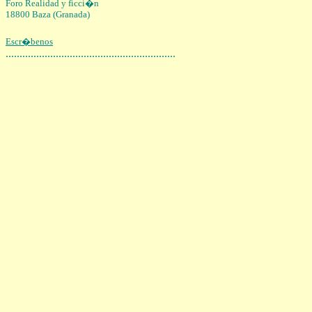
Foro
Realidad y ficci�n
18800 Baza (Granada)
Escr�benos
.............................................................