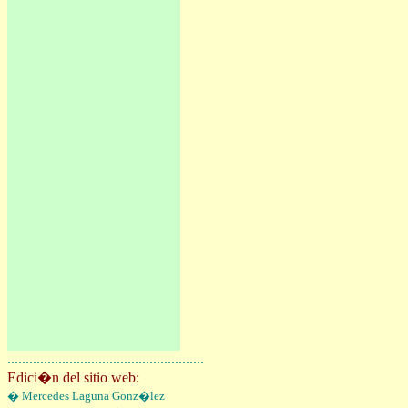
......................................................
Edici�n del sitio web:
�
Mercedes Laguna Gonz�lez