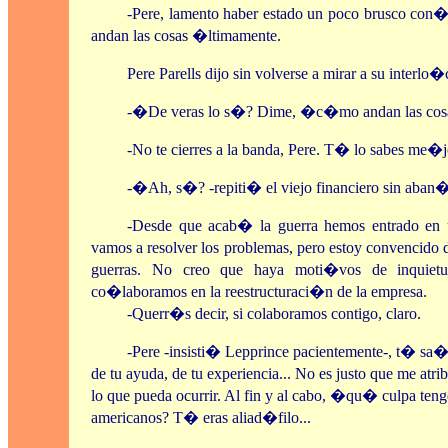
-Pere, lamento haber estado un poco brusco con�
andan las cosas �ltimamente.
Pere Parells dijo sin volverse a mirar a su interlo�
-�De veras lo s�? Dime, �c�mo andan las cos
-No te cierres a la banda, Pere. T� lo sabes me�j
-�Ah, s�? -repiti� el viejo financiero sin aban�
-Desde que acab� la guerra hemos entrado e
vamos a resolver los problemas, pero estoy convencido
guerras. No creo que haya moti�vos de inquiet
co�laboramos en la reestructuraci�n de la empresa.
-Querr�s decir, si colaboramos contigo, claro.
-Pere -insisti� Lepprince pacientemente-, t� sa
de tu ayuda, de tu experiencia... No es justo que me atr
lo que pueda ocurrir. Al fin y al cabo, �qu� culpa teng
americanos? T� eras aliad�filo...