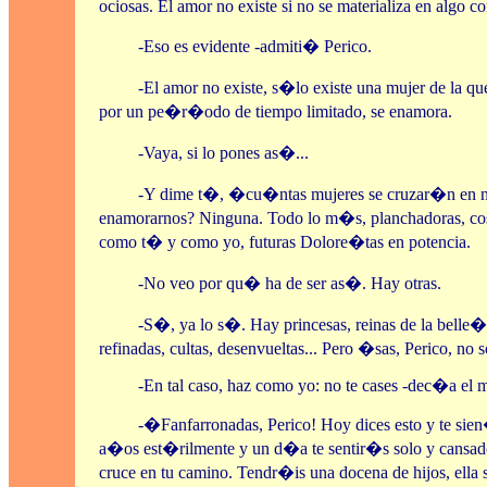
ociosas. El amor no existe si no se materializa en algo co
-Eso es evidente -admiti� Perico.
-El amor no existe, s�lo existe una mujer de la qu
por un pe�r�odo de tiempo limitado, se enamora.
-Vaya, si lo pones as�...
-Y dime t�, �cu�ntas mujeres se cruzar�n en n
enamorarnos? Ninguna. Todo lo m�s, planchadoras, cos
como t� y como yo, futuras Dolore�tas en potencia.
-No veo por qu� ha de ser as�. Hay otras.
-S�, ya lo s�. Hay princesas, reinas de la belle�za
refinadas, cultas, desenvueltas... Pero �sas, Perico, no 
-En tal caso, haz como yo: no te cases -dec�a el 
-�Fanfarronadas, Perico! Hoy dices esto y te si
a�os est�rilmente y un d�a te sentir�s solo y cansado
cruce en tu camino. Tendr�is una docena de hijos, ella 