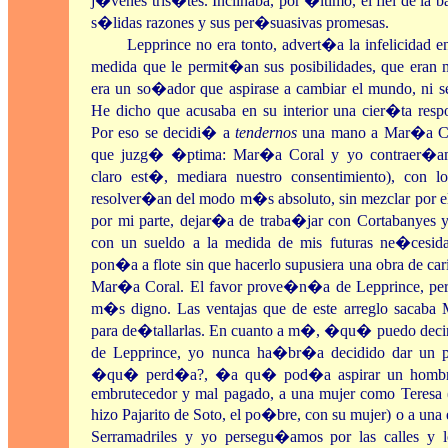
j�venes tris�tes. Inclinaba, por �ltimo, el fiel de la 
s�lidas razones y sus per�suasivas promesas.
Lepprince no era tonto, advert�a la infelicidad 
medida que le permit�an sus posibilidades, que eran 
era un so�ador que aspirase a cambiar el mundo, ni s
He dicho que acusaba en su interior una cier�ta respon
Por eso se decidi� a
tendernos
una mano a Mar�a Co
que juzg� �ptima: Mar�a Coral y yo contraer�am
claro est�, mediara nuestro consentimiento), con l
resolver�an del modo m�s absoluto, sin mezclar por e
por mi parte, dejar�a de traba�jar con Cortabanyes 
con un sueldo a la medida de mis futuras ne�cesida
pon�a a flote sin que hacerlo supusiera una obra de ca
Mar�a Coral. El favor prove�n�a de Lepprince, pero 
m�s digno. Las ventajas que de este arreglo sacaba
para de�tallarlas. En cuanto a m�, �qu� puedo decir
de Lepprince, yo nunca ha�br�a decidido dar un pa
�qu� perd�a?, �a qu� pod�a aspirar un hombre 
embrutecedor y mal pagado, a una mujer como Teresa (
hizo Pajarito de Soto, el po�bre, con su mujer) o a un
Serramadriles y yo persegu�amos por las calles y l