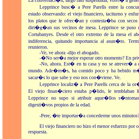
La conversaci�n, largo rato suspendida, volvi� a gener
Lepprince busc� a Pere Parells entre la conc
estado observando: el viejo financiero, taciturno y e
los platos que le ofrec�an y contesta�ba con secos
diri�g�an sus vecinos de mesa. Lepprince se puso n
Cortabanyes. Desde el otro extremo de la mesa el a
indiferencia, quitando importancia al asun�to. Ter
reunieron.
-Ve, ve ahora -dijo el abogado.
-�No ser�a mejor esperar otro momento? En pri�
-No, ahora. Est� en tu casa y no se atrever� a 
mundo. Ade�m�s, ha comido poco y ha bebido m�s 
sacar�s lo que sabe y eso nos con�viene. Ve.
Lepprince localiz� a Pere Parells cerca de la or
El viejo finan�ciero estaba p�lido, le temblaban l
Lepprince no supo si atribuir aque�llos s�ntomas 
digesti�vos propios de la edad.
-Pere, �te importar�a concederme unos minutos? 
El viejo financiero no hizo el menor esfuerzo por o
respuesta.