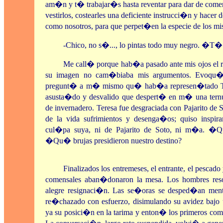
am�n y t� trabajar�s hasta reventar para dar de comer
vestirlos, costearles una deficiente instrucci�n y hacer 
como nosotros, para que perpet�en la especie de los mis
-Chico, no s�..., lo pintas todo muy negro. �T� 
Me call� porque hab�a pasado ante mis ojos el r
su imagen no cam�biaba mis argumentos. Evoqu�
pregunt� a m� mismo qu� hab�a represen�tado Tere
asusta�do y desvalido que despert� en m� una ter
de invernadero. Teresa fue desgraciada con Pajarito d
de la vida sufrimientos y desenga�os; quiso inspir
cul�pa suya, ni de Pajarito de Soto, ni m�a. �Q
�Qu� brujas presidieron nuestro destino?
Finalizados los entremeses, el entrante, el pescado 
comensales aban�donaron la mesa. Los hombres res
alegre resignaci�n. Las se�oras se desped�an men
re�chazado con esfuerzo, disimulando su avidez bajo 
ya su posici�n en la tarima y enton� los primeros co