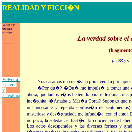
REALIDAD Y FICCI�N
LECTURA, CO
Volver a la
p�gina
principal
La verdad sobre el 
--------
(fragment
p. 283 y ss.
Volver a
Nos casamos una ma�ana primaveral a principios d
Lengua
�Por qu�? �Qu� me impuls� a tomar una dec
y
ahora, que tantos a�os he tenido para reflexionar, mis
Literatura
inc�gnita. �Amaba a Mar�a Coral? Supongo que no
una incesante y repetida confusi�n de sentimientos)
misteriosa y des�graciada me infund�a, con el amor. 
no poco, la soledad, el hast�o, la conciencia de habe
Los actos desesperados y las diversas formas y grad