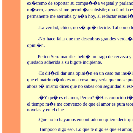
ex�tremo de soportar su compa��a vegetal y parlanchin
m�sero, apenas si me permit�a subsistir; una familia es
permanente me aterraba (y a�n hoy, al redactar estas l�n
-La verdad, chico, no s� qu� decirte. Tal como lo
-No hace falta que me descubras grandes verda�d
opini�n.
Perico Serramadriles bebi� un trago de cerveza 
quedado adherida a su bigote incipiente.
-Es dif�cil dar una opini�n en un caso tan ins�l
que el matrimo�nio es una cosa muy seria que no se pue
ahora t� mismo dices que no sabes con seguridad si es
-�Y qu� es el amor, Perico? �Has conocido t� 
el tiempo m�s me convenzo de que el amor es pura teo
novelas y en el cine.
-Que no lo hayamos encontrado no quiere decir que
-Tampoco digo eso. Lo que te digo es que el amor,