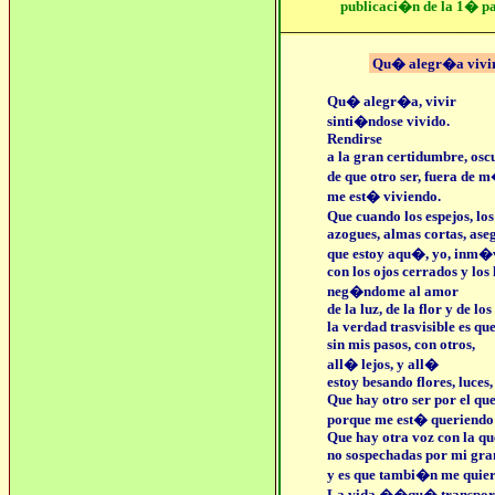
publicaci�n de la 1� pa
_______________________
Qu� alegr�a vivi
Qu� alegr�a, vivir
sinti�ndose vivido.
Rendirse
a la gran certidumbre, osc
de que otro ser, fuera de m
me est� viviendo.
Que cuando los espejos, lo
azogues, almas cortas, ase
que estoy aqu�, yo, inm�v
con los ojos cerrados y los 
neg�ndome al amor
de la luz, de la flor y de lo
la verdad trasvisible es q
sin mis pasos, con otros,
all� lejos, y all�
estoy besando flores, luces,
Que hay otro ser por el qu
porque me est� queriendo 
Que hay otra voz con la qu
no sospechadas por mi gran
y es que tambi�n me quier
La vida ��qu� transpor