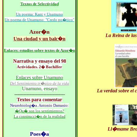
Textos de Selectividad
Un poema: Kant y Unamuno
Un poema de Unamuno: "Credo po�tico"
Azor�n
La Reina de las
Una ciudad y un balc�n
Enlaces: estudios sobre textos de Azor�n
Narrativa y ensayo del 98
Actividades
. 2� Bachiller
Enlaces sobre Unamuno
Del Sentimiento tr�gico de la vida
Unamuno, ensayo
La verdad sobre el 
---------------------------------
Textos para comentar
Neurobiolog�a. Antonio Damasio:
�Qu� son los sentimientos?
La construcci�n de la realidad
Ll�mame Bro
Poes�a