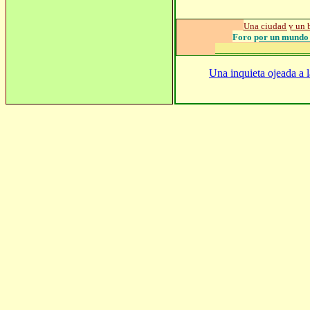
Una ciudad y un
Foro p
or un mundo 
_________________
Una inquieta ojeada a la