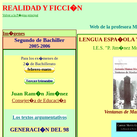
REALIDAD
Y FICCI�N
Volver a la P�gina principal
LECTURA, COMEN
Web de la profesora 
Im�genes
LENGUA ESPA�OLA 
Segundo de Bachiller
2005-2006
I.E.S. "P. Jim�nez M
Para los ex�menes de
2� de Bachillerato
Juan Ram�n Jim�nez
Consejer�a de Educaci�n
Ventanas de Ma
Los textos argumentativos
GENERACI�N DEL 98