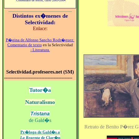
Comentario de textos, curso 2003-2004
_________________________________________
Distintos ex�menes de
Selectividad:
Enlace:
P�gina de Alfonso Sancho Rodr�guez:
Comentario de texto
en la Selectividad
- Literatura.
Selectividad.profesores.net (SM)
--------------------------------------------
Tutor�a
Naturalismo
Tristana
de Gald�s
Retrato de Benito P�rez G
Pr�logo de Gald�s a
La Regenta
de Clar�n