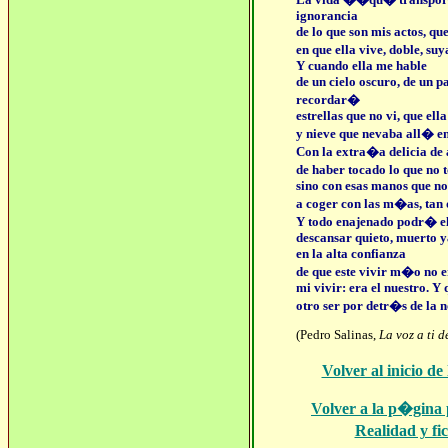
ignorancia
de lo que son mis actos, que
en que ella vive, doble, su
Y cuando ella me hable
de un cielo oscuro, de un p
recordar�
estrellas que no vi, que ell
y nieve que nevaba all� en 
Con la extra�a delicia de
de haber tocado lo que no
sino con esas manos que no
a coger con las m�as, tan d
Y todo enajenado podr� e
descansar quieto, muerto y
en la alta confianza
de que este vivir m�o no 
mi vivir: era el nuestro. Y
otro ser por detr�s de la 
(Pedro Salinas,
La voz a ti 
Volver al inicio d
Volver a la p�gina 
Realidad y fi