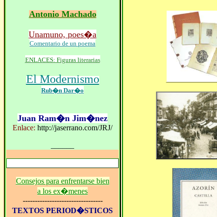
Antonio Machado
Unamuno, poes�a
Comentario de un poema
ENLACES: Figuras literarias
El Modernismo
Rub�n Dar�o
Juan Ram�n Jim�nez
Enlace:
http://jaserrano.com/JRJ/
______
Consejos para enfrentarse bien
a los ex�menes
---------------------------------
TEXTOS PERIOD�STICOS