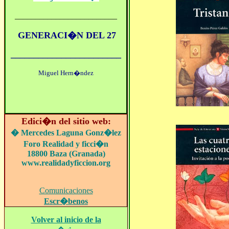
_________________________
GENERACI�N DEL 27
________________________
Miguel Hern�ndez
Edici�n del sitio web:
�
Mercedes Laguna Gonz�lez
Foro
Realidad y ficci�n
18800 Baza (Granada)
www.realidadyficcion.org
Comunicaciones
Escr�benos
Volver al inicio de la