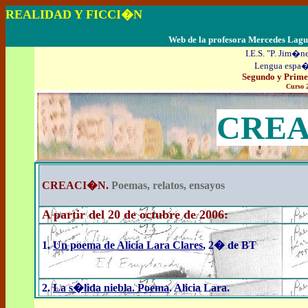
REALIDAD Y FICCI�N
LECTURA, COM
Web de la profesora Mercedes Lagu
I.E.S. "P. Jim�
Lengua espa�o
Segundo y Prime
Curso 
CRE
CREACI�N
.
Poemas, relatos, ensayos
A partir del 20 de octubre
de 2006:
1.
Un poema de Alicia Lara Clares
, 2� de BT
2.
La s�lida niebla. Poema
. Alicia Lara.