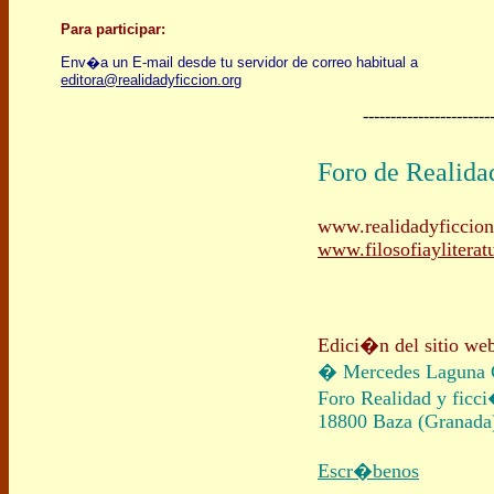
Para participar:
Env�a un E-mail
desde tu servidor de correo habitual a
editora@realidadyficcion.org
-----------------------
Foro de Realida
www.realidadyficcion
www.filosofiayliterat
Edici�n del sitio we
�
Mercedes Laguna
Foro
Realidad y ficc
18800 Baza (Granada
Escr�benos