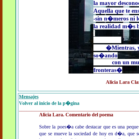
la mayor descono
Aquella que te e
-sin n�meros ni l
la realidad m�s b
�Mientras, yo
so�ando
con un mund
fronteras�
Alicia Lara Cl
Mensajes
Volver al inicio de la p�gina
________________________________________________
Alicia Lara. Comentario del poema
Sobre la poes�a cabe destacar que es una peque�
que se mueve la sociedad de hoy en d�a, que s