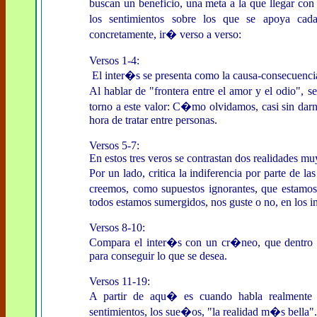
buscan un beneficio, una meta a la que llegar con
los sentimientos sobre los que se apoya cad
concretamente, ir� verso a verso:
Versos 1-4:
El inter�s se presenta como la causa-consecuencia 
Al hablar de "frontera entre el amor y el odio", s
torno a este valor: C�mo olvidamos, casi sin darno
hora de tratar entre personas.
Versos 5-7:
En estos tres veros se contrastan dos realidades muy
Por un lado, critica la indiferencia por parte de
creemos, como supuestos ignorantes, que estamos 
todos estamos sumergidos, nos guste o no, en los in
Versos 8-10:
Compara el inter�s con un cr�neo, que dentro ti
para conseguir lo que se desea.
Versos 11-19:
A partir de aqu� es cuando habla realmente 
sentimientos, los sue�os, "la realidad m�s bella".