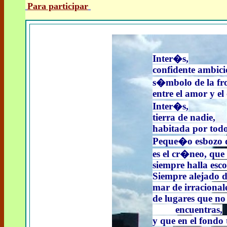
Para participar
Inter�s,
confidente ambici
s�mbolo de la fr
entre el amor y el
Inter�s,
tierra de nadie,
habitada por todo
Peque�o esbozo d
es el cr�neo, que 
siempre halla esc
Siempre alejado de
mar de irracional
de lugares que no
encuentras,
y que en el fondo 