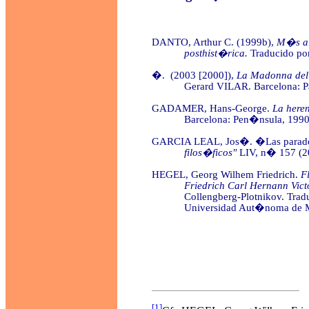
DANTO, Arthur C. (1999b),
M�s all
posthist�rica.
Traducido p
�. (2003 [2000]),
La Madonna del 
Gerard VILAR. Barcelona: 
GADAMER, Hans-George.
La here
Barcelona: Pen�nsula, 1990
GARCIA LEAL, Jos�. �Las parado
filos�ficos"
LIV, n� 157 (2
HEGEL, Georg Wilhem Friedrich.
F
Friedrich Carl Hernann Vict
Collengberg-Plotnikov. Tr
Universidad Aut�noma de M
[1]