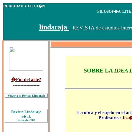
REALIDAD Y FICCI�N
FILOSOF�A, LITER
lindaraja
REVISTA de estudios interdi
SOBRE LA
IDEA 
�Fin del arte?
------------------
Volver a la Revista Lindaraja
Revista Lindaraja
La obra y el sujeto en el 
n� 15,
Profesores:
Jos�
enero de 2008