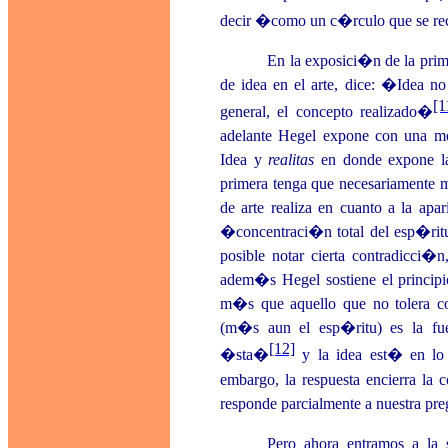
decir �como un c�rculo que se 
En la exposici�n de la prim
de idea en el arte, dice: �Idea no
[1
general, el concepto realizado�
adelante Hegel expone con una me
Idea y
realitas
en donde expone la
primera tenga que necesariamente 
de arte realiza en cuanto a la a
�concentraci�n total del esp�ritu
posible notar cierta contradicci�n
adem�s Hegel sostiene el principio
m�s que aquello que no tolera co
(m�s aun el esp�ritu) es la fue
[12]
�sta�
y la idea est� en lo 
embargo, la respuesta encierra la 
responde parcialmente a nuestra pre
Pero ahora entramos a la 