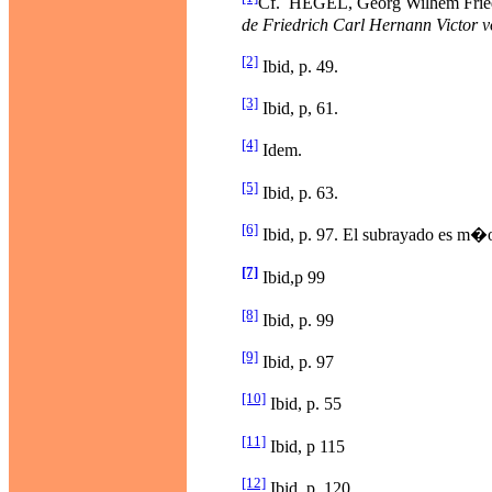
Cf. HEGEL, Georg Wilhem Frie
de Friedrich Carl Hernann Victor 
[2]
Ibid, p. 49.
[3]
Ibid, p, 61.
[4]
Idem.
[5]
Ibid, p. 63.
[6]
Ibid, p. 97. El subrayado es m�
[7]
Ibid,p 99
[8]
Ibid, p. 99
[9]
Ibid, p. 97
[10]
Ibid, p. 55
[11]
Ibid, p 115
[12]
Ibid, p. 120