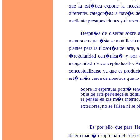
que la est�tica expone la necesid
diferentes categor�as a trav�s de l
mediante presuposiciones y el razo
Despu�s de disertar sobre 
manera en que �sta se manifiesta e
plantea para la filosof�a del arte, 
�regularidad can�nica� y por otr
incapacidad de conceptualizarlo. A
conceptualizarse ya que es product
est� m�s cerca de nosotros que lo n
Sobre lo espiritual podr� ten
obra de arte pertenece al dom
el pensar es los m�s interno,
exteriores, no se falsea ni se
Es por ello que para Hegel el 
determinaci�n suprema del arte es