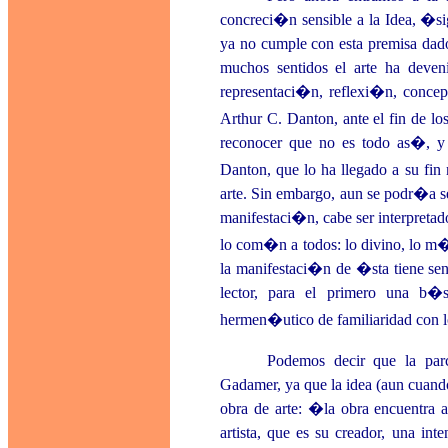
concreci�n sensible a la Idea, �sig
ya no cumple con esta premisa da
muchos sentidos el arte ha deve
representaci�n, reflexi�n, concep
Arthur C. Danton, ante el fin de lo
reconocer que no es todo as�, y 
Danton, que lo ha llegado a su fin n
arte. Sin embargo, aun se podr�a s
manifestaci�n, cabe ser interpretad
lo com�n a todos: lo divino, lo m
la manifestaci�n de �sta tiene sent
lector, para el primero una b�
hermen�utico de familiaridad con l
Podemos decir que la parc
Gadamer, ya que la idea (aun cuando
obra de arte: �la obra encuentra al
artista, que es su creador, una in