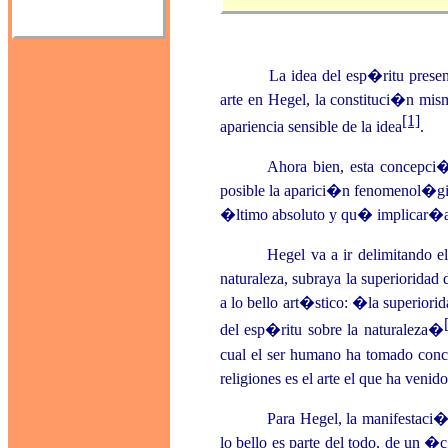
La idea del esp�ritu presente en
arte en Hegel, la constituci�n mism
[1]
apariencia sensible de la idea
.
Ahora bien, esta concepci�
posible la aparici�n fenomenol�gic
�ltimo absoluto y qu� implicar�a 
Hegel va a ir delimitando el
naturaleza, subraya la superioridad 
a lo bello art�stico: �la superiorid
del esp�ritu sobre la naturaleza�
cual el ser humano ha tomado conci
religiones es el arte el que ha veni
Para Hegel, la manifestaci�
lo bello es parte del todo, de un