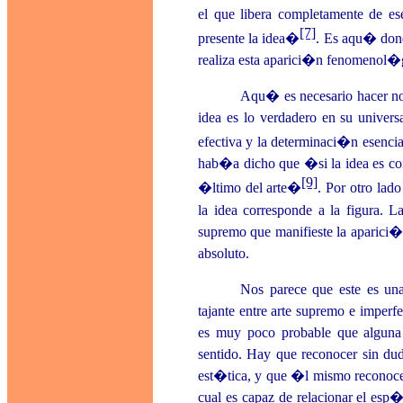
el que libera completamente de ese
[7]
presente la idea�
. Es aqu� donde
realiza esta aparici�n fenomenol�gic
Aqu� es necesario hacer nota
idea es lo verdadero en su universa
efectiva y la determinaci�n esencial
hab�a dicho que �si la idea es concr
[9]
�ltimo del arte�
. Por otro lad
la idea corresponde a la figura. 
supremo que manifieste la aparici
absoluto.
Nos parece que este es un
tajante entre arte supremo e imperf
es muy poco probable que alguna
sentido. Hay que reconocer sin dud
est�tica, y que �l mismo reconocer
cual es capaz de relacionar el esp