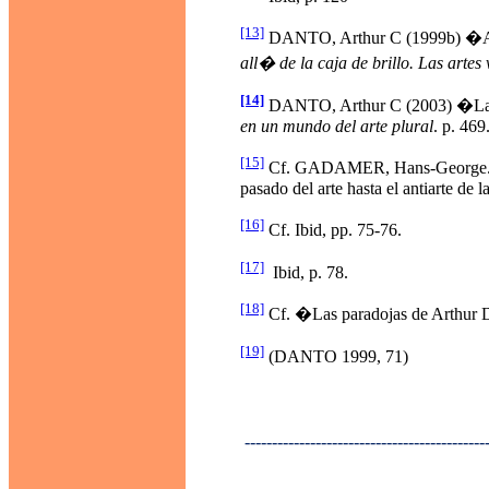
[13]
DANTO, Arthur C (1999b) �Arte 
all� de la caja de brillo. Las artes
[14]
DANTO, Arthur C (2003) �La o
en un mundo del arte plural
. p. 469
[15]
Cf. GADAMER, Hans-George. "�f
pasado del arte hasta el antiarte de 
[16]
Cf. Ibid, pp. 75-76.
[17]
Ibid, p. 78.
[18]
Cf. �Las paradojas de Arthu
[19]
(DANTO 1999, 71)
--------------------------------------------