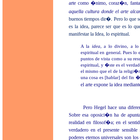
arte como �nimo, coraz�n, fanta
aquella cultura donde el arte alca
buenos tiempos dir�. Pero lo que se
es la idea, parece ser que es lo qu
manifestar la Idea, lo espiritual.
A la
idea
, a lo divino, a l
espiritual en general. Pues lo
puntos de vista como a su resu
espiritual, y �ste es el verdad
el mismo que el de la religi�
una cosa es [hablar] del fin �
el arte expone la idea mediant
Pero Hegel hace una diferencia su
Sobre esa oposici�n ha de apuntar
realidad en filosof�a; en el sent
verdadero en el presente sensible 
poderes eternos universales son los