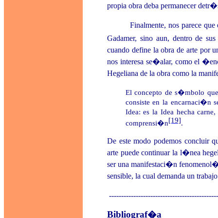
propia obra deba permanecer detr�
Finalmente, nos parece que e
Gadamer, sino aun, dentro de su
cuando define la obra de arte por 
nos interesa se�alar, como el �en
Hegeliana de la obra como la manifes
El concepto de s�mbolo que 
consiste en la encarnaci�n s
Idea: es la Idea hecha carne,
[19]
comprensi�n
.
De este modo podemos concluir que,
arte puede continuar la l�nea hegel
ser una manifestaci�n fenomenol�gi
sensible, la cual demanda un trabaj
--------------------------------------------
Bibliograf�a