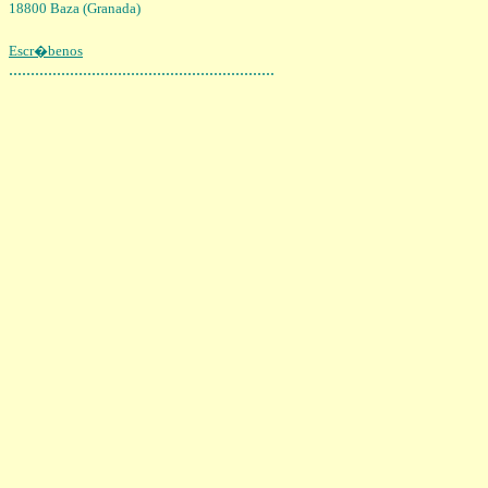
18800 Baza (Granada)
Escr�benos
.............................................................