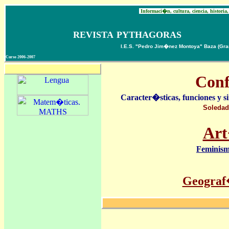
REALIDAD Y FICCI�N
Informaci�n, cultura, ciencia, historia,
REVISTA
PYTHAGORAS
I.E.S. "Pedro Jim�nez Montoya" Baza (Grana
Curso 2006-2007
Revista Pythagoras
Conf
Caracter�sticas, funciones y 
Soleda
Art
Feminism
Geograf