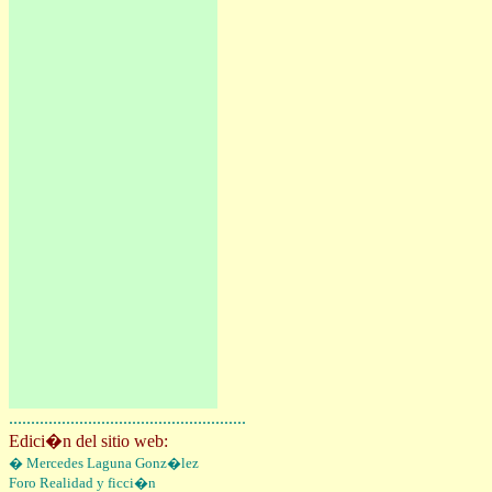
......................................................
Edici�n del sitio web:
�
Mercedes Laguna Gonz�lez
Foro
Realidad y ficci�n