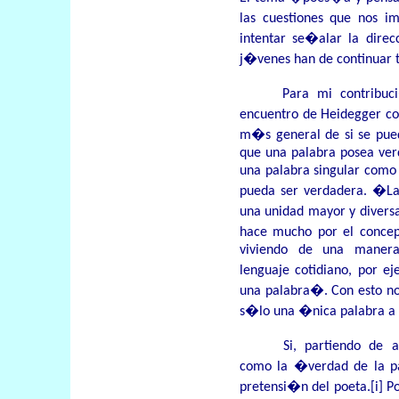
las cuestiones que nos 
intentar se�alar la dire
j�venes han de continuar 
Para mi contribu
encuentro de Heidegger c
m�s general de si se pued
que una palabra posea ver
una palabra singular como t
pueda ser verdadera. �La
una unidad mayor y diversa
hace mucho por el conce
viviendo de una manera
lenguaje cotidiano, por e
una palabra�. Con esto no 
s�lo una �nica palabra a 
Si, partiendo de
como la �verdad de la pa
pretensi�n del poeta.
[i]
Po