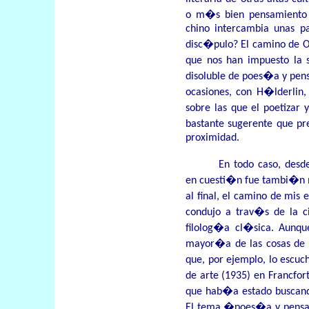
o m�s bien pensamiento 
chino intercambia unas pa
disc�pulo? El camino de Oc
que nos han impuesto la 
disoluble de poes�a y pen
ocasiones, con H�lderl
sobre las que el poetizar 
bastante sugerente que p
proximidad.
En todo caso, des
en cuesti�n fue tambi�n 
al final, el camino de mis
condujo a trav�s de la cie
filolog�a cl�sica. Aunqu
mayor�a de las cosas de 
que, por ejemplo, lo escuc
de arte (1935) en Francfo
que hab�a estado buscand
El tema �poes�a y pensam