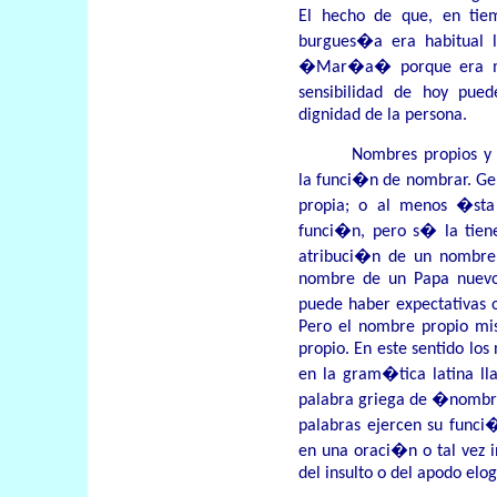
El hecho de que, en tiem
burgues�a era habitual l
�Mar�a� porque era m
sensibilidad de hoy pue
dignidad de la persona.
Nombres propios y 
la funci�n de nombrar. Ge
propia; o al menos �sta
funci�n, pero s� la tien
atribuci�n de un nombre 
nombre de un Papa nuevo;
puede haber expectativas
Pero el nombre propio mis
propio. En este sentido lo
en la gram�tica latina 
palabra griega de �nombre�
palabras ejercen su funci
en una oraci�n o tal vez i
del insulto o del apodo elo