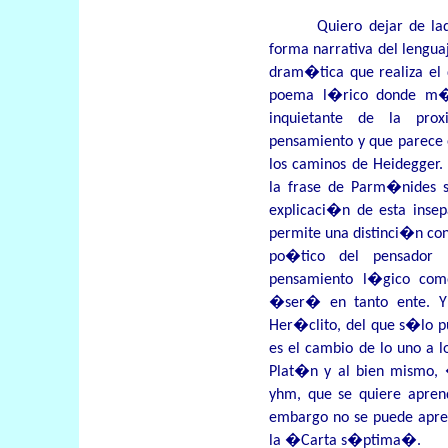
Quiero dejar de l
forma narrativa del lengua
dram�tica que realiza el
poema l�rico donde m�s
inquietante de la pr
pensamiento y que parece 
los caminos de Heidegger.
la frase de Parm�nides s
explicaci�n de esta ins
permite una distinci�n conc
po�tico del pensador 
pensamiento l�gico como
�ser� en tanto ente. 
Her�clito, del que s�lo p
es el cambio de lo uno a l
Plat�n y al bien mismo
yhm, que se quiere apren
embargo no se puede apr
la �Carta s�ptima�.