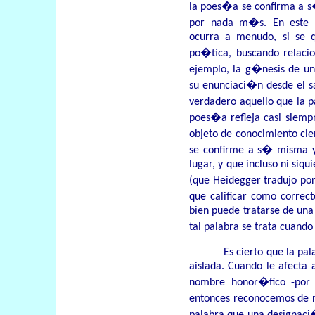
la poes�a se confirma a 
por nada m�s. En este 
ocurra a menudo, si se q
po�tica, buscando relacio
ejemplo, la g�nesis de un
su enunciaci�n desde el s
verdadero aquello que la p
poes�a refleja casi siem
objeto de conocimiento cie
se confirme a s� misma y
lugar, y que incluso ni siqu
(que Heidegger tradujo por
que calificar como correc
bien puede tratarse de una
tal palabra se trata cuand
Es cierto que la pa
aislada. Cuando le afecta 
nombre honor�fico -por 
entonces reconocemos de 