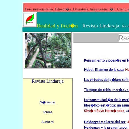
Foro
universitario. Filosof�a. Literatura. Argumentaci�n
Realidad y ficci�n
Revista Lindaraja
.
Revi
Ra
Pensamiento y poes�a en H
Hebel. El amigo de la casa
.
He
Las virtudes del p�jaro solit
Revista Lindaraja
Tiempos de crisis
.
Mar�a Za
La transmutaci�n de la escrit
N�meros
filos�fico-est�tica: un as
Sim�n Royo Hern�ndez
, 
Temas
Autores
Heidegger y el arte del ser
.
Heidegger y la pregunta por 