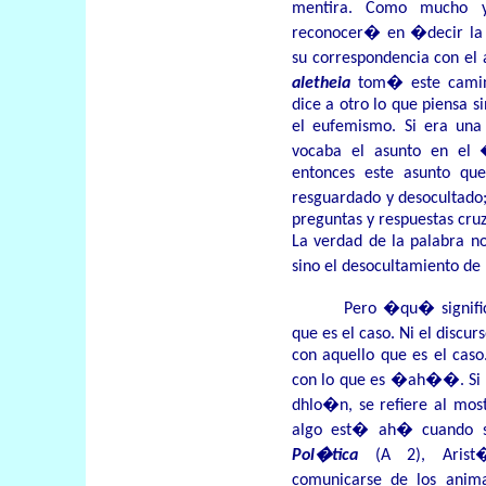
mentira. Como mucho 
reconocer� en �decir la 
su correspondencia con el 
aletheia
tom� este camin
dice a otro lo que piensa si
el eufemismo. Si era una
vocaba el asunto en el
entonces este asunto qu
resguardado y desocultado
preguntas y respuestas cru
La verdad de la palabra no
sino el desocultamiento de
Pero �qu� signific
que es el caso. Ni el discur
con aquello que es el cas
con lo que es �ah��. Si Ar
dhlo�n, se refiere al mos
algo est� ah� cuando s
Pol�tica
(A 2), Arist
comunicarse de los anim