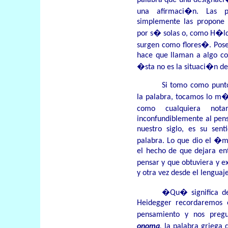
palabra que una designaci
una afirmaci�n. Las p
simplemente las propone p
por s� solas o, como H�lde
surgen como flores�. Pose
hace que llaman a algo c
�sta no es la situaci�n de
Si tomo como punto
la palabra, tocamos lo m�
como cualquiera not
inconfundiblemente al pen
nuestro siglo, es su sen
palabra. Lo que dio el �
el hecho de que dejara en
pensar y que obtuviera y 
y otra vez desde el lenguaje
�Qu� significa 
Heidegger recordaremos e
pensamiento y nos preg
onoma
,
la palabra grieg