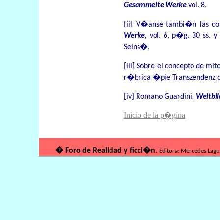
Gesammelte Werke
vol. 8.
[ii]
V�anse tambi�n
las
co
Werke
,
vol. 6,
p�g. 30 ss. 
Seins�.
[iii]
Sobre
el concepto
de
mit
r�brica
�pie Transzendenz
[iv]
Romano Guardini,
Weltbi
Inicio de la p�gina
�
Foro de Rea
lidad y ficci�n
.
Editora: Mercedes Lag