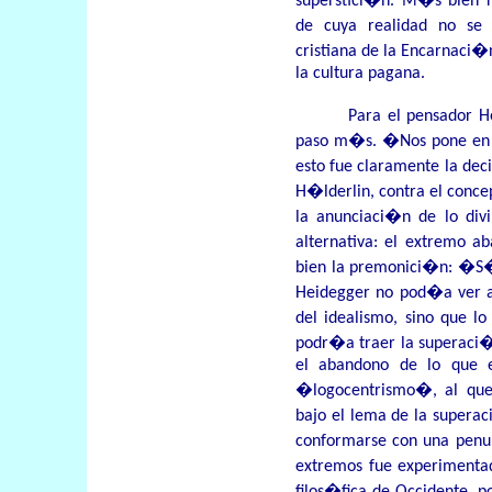
superstici�n. M�s bien r
de cuya realidad no se
cristiana de la Encarnaci�
la cultura pagana.
Para el pensador H
paso m�s. �Nos pone en l
esto fue claramente la dec
H�lderlin, contra el conce
la anunciaci�n de lo div
alternativa: el extremo a
bien la premonici�n: �S�
Heidegger no pod�a ver a
del idealismo, sino que 
podr�a traer la superaci�n
el abandono de lo que e
�logocentrismo�, al que
bajo el lema de la supera
conformarse con una penu
extremos fue experimenta