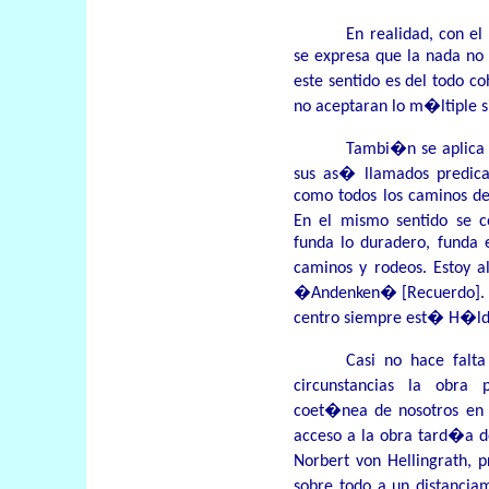
En realidad, con 
se expresa que la nada no 
este sentido es del todo c
no aceptaran lo m�ltiple s
Tambi�n se aplica 
sus as� llamados predic
como todos los caminos del
En el mismo sentido se 
funda lo duradero, funda
caminos y rodeos. Estoy 
�Andenken� [Recuerdo]. P
centro siempre est� H�lde
Casi no hace fal
circunstancias la obra
coet�nea de nosotros en l
acceso a la obra tard�a 
Norbert
von Hellingrath, 
sobre todo a un distancia