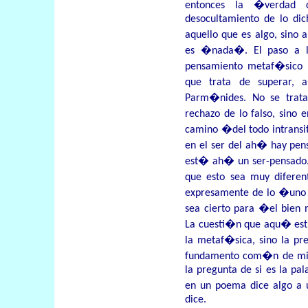
entonces la �verdad 
desocultamiento de lo dic
aquello que es algo, sin
es �nada�. El paso a l
pensamiento metaf�sico b
que trata de superar,
Parm�nides. No se trata
rechazo de lo falso, sino 
camino �del todo intrans
en el ser del ah� hay pe
est� ah� un ser-pensado.
que esto sea muy diferen
expresamente de lo �un
sea cierto para �el bi
La cuesti�n que aqu� est
la metaf�sica, sino la pre
fundamento com�n de mit
la pregunta de si es la pa
en un poema dice algo a 
dice.