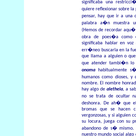
significaba una restricc
quiere reflexionar sobre la
pensar, hay que ir a una
palabra a�n muestra una
(Hemos de recordar aqu� 
obra de poes�a como en
significaba hablar en voz 
err�neo buscarla en la fu
que llama a alguien o que
que atender tambi�n lo q
onoma
habitualmente s�
humanos como dioses, y 
nombre. El nombre honrado 
hay algo de
aletheia
,
a sab
no se trata de ocultar 
deshonra. De ah� que el 
bromas que se hacen 
vergonzosas, y si alguien 
su locura, juega con su pr
abandono de s� mismo. E
nuestro mundo social algo 