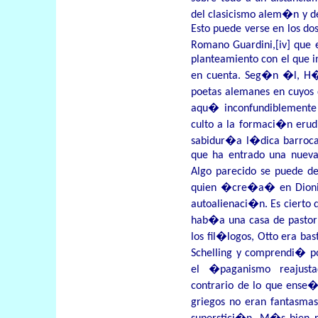
del clasicismo alem�n y d
Esto puede verse en los dos
Romano Guardini,
[iv]
que e
planteamiento con el que i
en cuenta. Seg�n �l, H�l
poetas alemanes en cuyos 
aqu� inconfundiblemente 
culto a la formaci�n erud
sabidur�a l�dica barroca 
que ha entrado una nueva 
Algo parecido se puede de
quien �cre�a� en Dionis
autoalienaci�n. Es cierto 
hab�a una casa de pastor
los fil�logos, Otto era b
Schelling y comprendi� p
el �paganismo reajusta
contrario de lo que ense�a
griegos no eran fantasmas