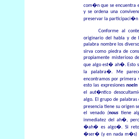
com�n que se encuentra en
y se ordena una conviven
preservar la participaci�n 
Conforme al conte
originario del habla y de
palabra nombre los diverso
sirva como piedra de con
propiamente misterioso de
que algo est� ah�. Esto 
la palabra�. Me parec
encontramos por primera 
esto las expresiones
noein
el aut�ntico desocultam
algo. El grupo de palabra
presencia tiene su origen
el venado
(
nous
tiene al
inmediatez del ah�, per
�ah� es algo�. Si reto
�ser� (y en nada m�s) se