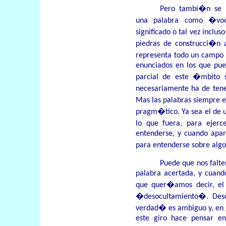
Pero tambi�n se p
una palabra como �voc
significado o tal vez inclu
piedras de construcci�n a
representa todo un campo 
enunciados en los que pu
parcial de este �mbito 
necesariamente ha de ten
Mas las palabras siempre e
pragm�tico. Ya sea el de u
lo que fuera, para ejerc
entenderse, y cuando apar
para entenderse sobre algo
Puede que nos falte
palabra acertada, y cuand
que quer�amos decir, el
�desocultamiento�. Des
verdad� es ambiguo y, en 
este giro hace pensar en