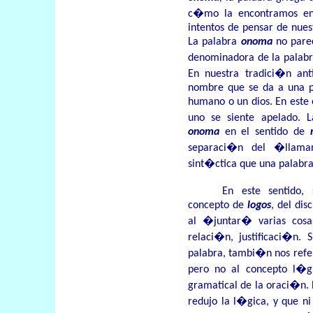
c�mo la encontramos en 
intentos de pensar de nues
La palabra
onoma
no pare
denominadora de la palabr
En nuestra tradici�n an
nombre que se da a una p
humano o un dios. En este 
uno se siente apelado. 
onoma
en el sentido de
separaci�n del �llam
sint�ctica que una palabra 
En este sentido,
concepto de
logos
, del dis
al �juntar� varias cosas
relaci�n, justificaci�n.
palabra, tambi�n nos refe
pero no al concepto l�gi
gramatical de la oraci�n.
redujo la l�gica, y que ni