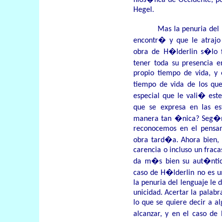
filos�fica de Occidente, p
Hegel.
Mas la penuria del
encontr� y que le atrajo
obra de H�lderlin s�lo 
tener toda su presencia 
propio tiempo de vida, y
tiempo de vida de los 
especial que le vali� es
que se expresa en las e
manera tan �nica? Seg�n m
reconocemos en el pensam
obra tard�a. Ahora bien, 
carencia o incluso un fraca
da m�s bien su aut�ntica
caso de H�lderlin no es u
la penuria del lenguaje le 
unicidad. Acertar la palabr
lo que se quiere decir a 
alcanzar, y en el caso de 