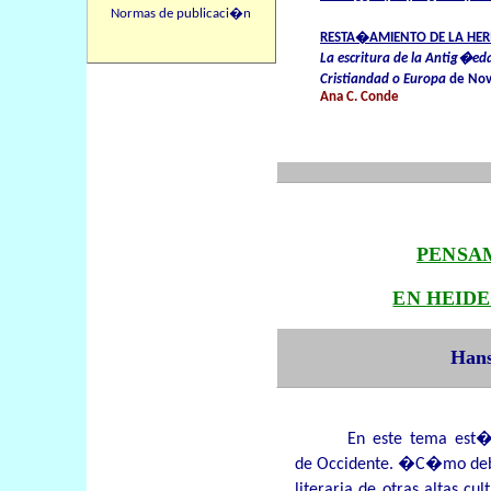
Normas de publicaci�n
RESTA�AMIENTO DE LA HER
La escritura de la Antig�ed
Cristiandad o Europa
de Nov
Ana C. Conde
PENSA
EN HEID
Han
En este tema est� 
de Occidente. �C�mo deb
literaria de otras altas