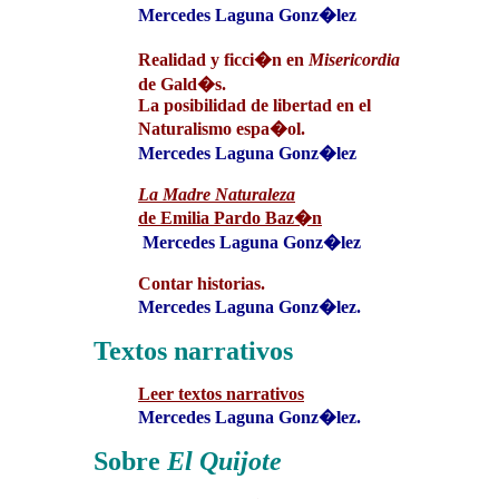
Mercedes Laguna Gonz�lez
Realidad y ficci�n en
Misericordia
de Gald�s.
La posibilidad de libertad en el
Naturalismo espa�ol
.
Mercedes Laguna Gonz�lez
La Madre Naturaleza
de Emilia Pardo Baz�n
Mercedes Laguna Gonz�lez
Contar historias
.
Mercedes Laguna Gonz�lez.
Textos narrativos
Leer
textos narrativos
Mercedes Laguna Gonz�lez.
Sobre
El Quijote