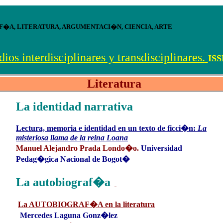
URA, ARGUMENTACI�N, CIENCIA
os interdisciplinares y transdisciplinares.
ISS
Literatura
La identidad narrativa
Lectura, memoria e identidad en un texto de ficci�n:
La
misteriosa llama de la reina Loana
Manuel Alejandro Prada Londo�o.
Universidad
Pedag�gica Nacional de Bogot�
La autobiograf�a
La AUTOBIOGRAF�A en la literatura
Mercedes Laguna Gonz�lez