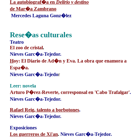
La autobiograf�a en
Delirio y destino
de Mar�a Zambrano
Mercedes Laguna Gonz�lez
Rese�as culturales
Teatro
El zoo de cristal
.
Nieves Garc�a-Tejedor.
H
oy: El Diario de Ad�n y Eva. La obra que enamora a
Espa�a
.
Nieves Garc�a-
Tejedo
r
Leer: novela
Arturo P�rez-Reverte, corresponsal en 'Cabo Trafalgar'
.
Nieves Garc�a-Tejedor.
Rafael Reig, talento a borbotones
.
Nieves Garc�a-Tejedor.
Exposiciones
Los guerreros de Xi'an
.
Nieves Garc�a-Tejedor.