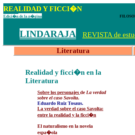
REALIDAD
Y FICCI�N
Edici�n
de la p�gina
FILOSOF�A, LITERAT
LINDARAJA
REVISTA de estudi
Literatura
Realidad y ficci�n en la
Literatura
Sobre los personajes
de
La verdad
sobre el caso Savolta
.
Eduardo Ruiz Tosaus.
La verdad sobre el caso Savolta:
entre la realidad y la ficci�n
El naturalismo en la novela
espa�ola